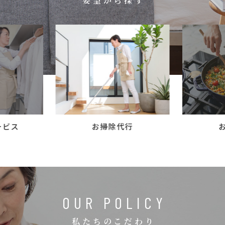
要望から探す
コラム
ご案内
お知らせ
家事スタッフ募集
働く仲間インタビュー
お問い合わせ
ービス
お掃除代行
OUR POLICY
私たちのこだわり