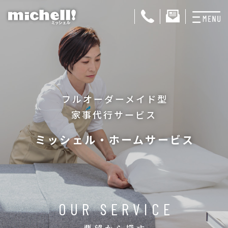
プランと料金
お掃除代行
フルオーダーメイド型
お料理代行
家事代行サービス
整理収納サービス
ミッシェル・ホームサービス
おためしサービス
サービス一覧
ご契約者さま限定サ
OUR SERVICE
会社紹介