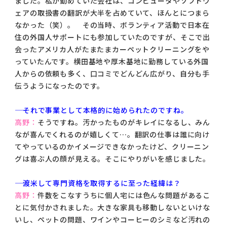
ました。私が勤めていた会社は、コンピュータやソフトウ
ェアの取扱書の翻訳が大半を占めていて、ほんとにつまら
なかった（笑）。 その当時、ボランティア活動で日本在
住の外国人サポートにも参加していたのですが、そこで出
会ったアメリカ人がたまたまカーペットクリーニングをや
っていたんです。横田基地や厚木基地に勤務している外国
人からの依頼も多く、口コミでどんどん広がり、自分も手
伝うようになったのです。
―― それで事業として本格的に始められたのですね。
高野：
そうですね。汚かったものがキレイになるし、みん
なが喜んでくれるのが嬉しくて…。翻訳の仕事は誰に向け
てやっているのかイメージできなかったけど、クリーニン
グは喜ぶ人の顔が見える。そこにやりがいを感じました。
―― 渡米して専門資格を取得するに至った経緯は？
高野：
件数をこなすうちに個人宅には色んな問題があるこ
とに気付かされました。大きな家具も移動しないといけな
いし、ペットの問題、ワインやコーヒーのシミなど汚れの