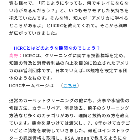
質も様々で、「同じようにやっても、何でキレイにならな
い時があるんだろう？」と、いつもモヤモヤした気持ちを
抱えていたんです。そんな時、知人が「アメリカに学べる
ところがあるよ」とIICRCを教えてくれて。そこから興味
が広がっていきました。
―― IICRCとはどのような機関なのでしょう？
高野：
IICRCは、クリーニングに関する技術標準を定め、
知識の普及と消費者利益の向上を目的に設立されたアメリ
カの非営利団体です。日本でいえばJIS規格を設定する団
体のようなものです。
IICRCホームページは （
こちら
）
通常のカーペットクリーニングの他にも、火事や水害後の
修復方法、カラーリペア、消臭除去、椅子のクリーニング
方法など多くのカテゴリがあり、理論と技術の双方を教え
ています。機会を見つけては渡米し、7、8年かけてカテゴ
リごとに資格を取得していきました。最近はインストラク
ターの認定資格も取得し、RSA Japanで教えるようにな