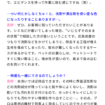
で、エビデンスを持って作業に挑む感じですね（笑）。
―― つい何とかしなくちゃ！と、洗剤や漂白剤を使い変な色
になったりすることありますが…。
高野：
ぜひ、お客様に知っていただきたいことがありま
す。シミなどが着いてしまった場合、“いじらずそのまま
の状態”で相談した方が良いということです。応急処置の
つもりで洗剤などをかけてしまうと、除去する工程が増え
生地を傷めてしまったり、復元が難しくなったりするケー
スがあるからです。ペットのお漏らしは、ペットシートで
すぐに吸い取ること。吸水性が良いので、奥まで染み込む
のを防いでくれます。
―― 除菌も一緒にできるのでしょうか？
高野：
水洗いでほぼ除去できます。その時に界面活性剤な
どの洗剤成分が残っていると肌や体によくないし、洗剤は
乾いても汚れを引き付けるので、せっかくキレイにしたつ
もりでも汚れやすい環境を作り出すことに…。その点、プ
ロは専用の機材で効率よく除去していくので仕上がりが美