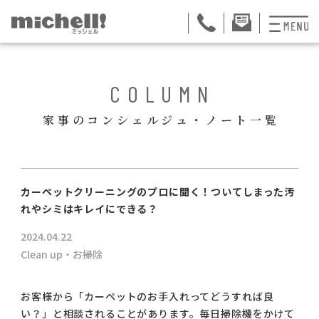
プランと料金
BACK
COLUMN
お掃除代行
家事のコンシェルジュ・ノート一覧
お料理代行
整理収納サービス
ュー
カーペットクリーニングのプロに聞く！ついてしまった汚
おためしサービス
れやシミはキレイにできる？
2024.04.22
サービス一覧
Clean up・お掃除
ご契約者さま限定サ
お客様から「カーペットのお手入れってどうすれば良
会社紹介
い？」と相談されることがあります。毎日掃除機をかけて