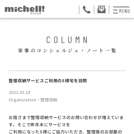
プランと料金
BACK
COLUMN
お掃除代行
家事のコンシェルジュ・ノート一覧
お料理代行
整理収納サービス
ュー
整理収納サービスご利用のS様宅を訪問
おためしサービス
2022.02.18
サービス一覧
Organization・整理収納
ご契約者さま限定サ
お陰さまで整理収納サービスのお問い合わせが増えていま
す。そこで昨年末にサービスを
会社紹介
ご利用になったS様にご協力いただき、整理後のお部屋の