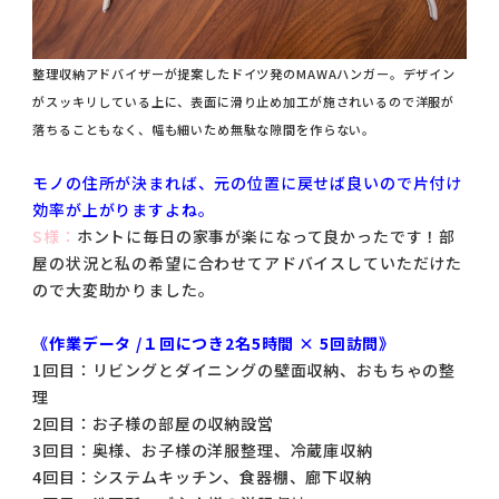
整理収納アドバイザーが提案したドイツ発のMAWAハンガー。デザイン
がスッキリしている上に、表面に滑り止め加工が施されいるので洋服が
落ちることもなく、幅も細いため無駄な隙間を作らない。
モノの住所が決まれば、元の位置に戻せば良いので片付け
効率が上がりますよね。
S様：
ホントに毎日の家事が楽になって良かったです！部
屋の状況と私の希望に合わせてアドバイスしていただけた
ので大変助かりました。
《作業データ /１回につき2名5時間 × 5回訪問》
1回目：リビングとダイニングの壁面収納、おもちゃの整
理
2回目：お子様の部屋の収納設営
3回目：奥様、お子様の洋服整理、冷蔵庫収納
4回目：システムキッチン、食器棚、廊下収納