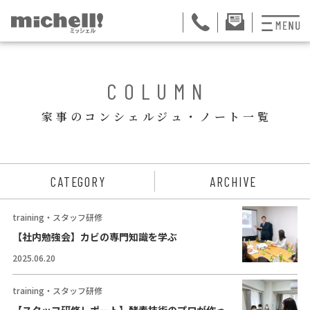
プランと料金
BACK
COLUMN
お掃除代行
家事のコンシェルジュ・ノート一覧
お料理代行
整理収納サービス
ュー
CATEGORY
ARCHIVE
おためしサービス
training・スタッフ研修
サービス一覧
【社内勉強会】カビの専門知識を学ぶ
2025.06.20
ご契約者さま限定サ
会社紹介
training・スタッフ研修