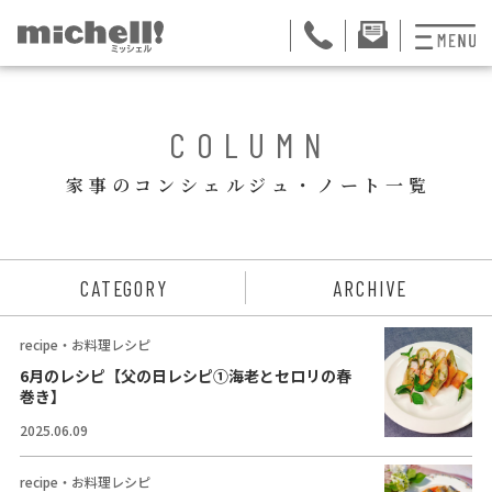
プランと料金
BACK
COLUMN
お掃除代行
家事のコンシェルジュ・ノート一覧
お料理代行
整理収納サービス
ュー
CATEGORY
ARCHIVE
おためしサービス
recipe・お料理レシピ
サービス一覧
6月のレシピ【父の日レシピ①海老とセロリの春
巻き】
ご契約者さま限定サ
2025.06.09
会社紹介
recipe・お料理レシピ