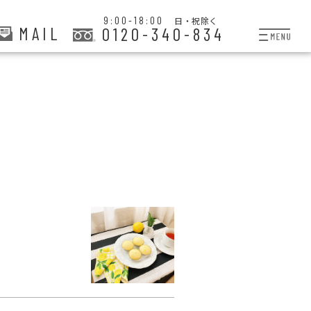
9:00-18:00
日・祝除く
MAIL
0120-340-834
プランと料金
お掃除代行
お料理代行
整理収納サービス
おためしサービス
サービス一覧
ご契約者さま限定サー
会社紹介