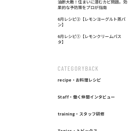
油断大敵！住まいに潜むカビ問題。効
果的な予防策をプロが指南
6月レシピ②【レモンヨーグルト蒸パ
ン】
6月レシピ①【レモンクリームパス
タ】
CATEGORY
BACK
recipe・お料理レシピ
Staff・働く仲間インタビュー
training・スタッフ研修
Topics・トピックス