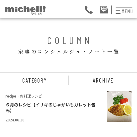
プランと料金
BACK
COLUMN
お掃除代行
家事のコンシェルジュ・ノート一覧
お料理代行
整理収納サービス
ュー
CATEGORY
ARCHIVE
おためしサービス
recipe・お料理レシピ
サービス一覧
６月のレシピ【イサキのじゃがいもガレット包
み】
ご契約者さま限定サ
2024.06.10
会社紹介