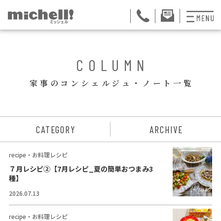
プランと料金
BACK
COLUMN
お掃除代行
家事のコンシェルジュ・ノート一覧
お料理代行
整理収納サービス
ュー
CATEGORY
ARCHIVE
おためしサービス
recipe・お料理レシピ
サービス一覧
７月レシピ②【7月レシピ_夏の簡単おつまみ3
種】
ご契約者さま限定サ
2026.07.13
会社紹介
recipe・お料理レシピ