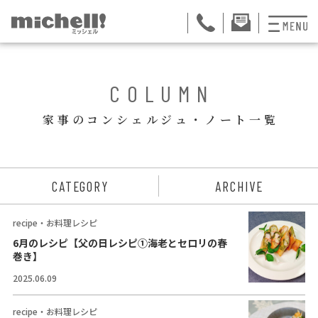
プランと料金
BACK
COLUMN
お掃除代行
家事のコンシェルジュ・ノート一覧
お料理代行
整理収納サービス
ュー
CATEGORY
ARCHIVE
おためしサービス
recipe・お料理レシピ
サービス一覧
6月のレシピ【父の日レシピ①海老とセロリの春
巻き】
ご契約者さま限定サ
2025.06.09
会社紹介
recipe・お料理レシピ