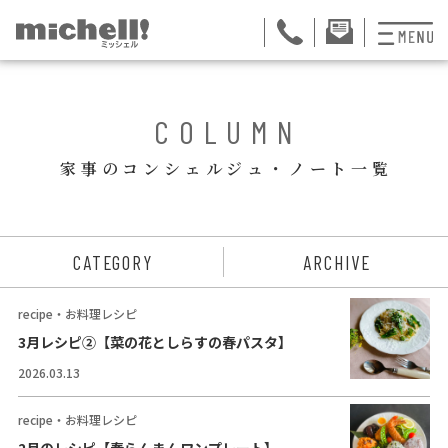
プランと料金
BACK
COLUMN
お掃除代行
家事のコンシェルジュ・ノート一覧
お料理代行
整理収納サービス
ュー
CATEGORY
ARCHIVE
おためしサービス
recipe・お料理レシピ
サービス一覧
3月レシピ②【菜の花としらすの春パスタ】
2026.03.13
ご契約者さま限定サ
会社紹介
recipe・お料理レシピ