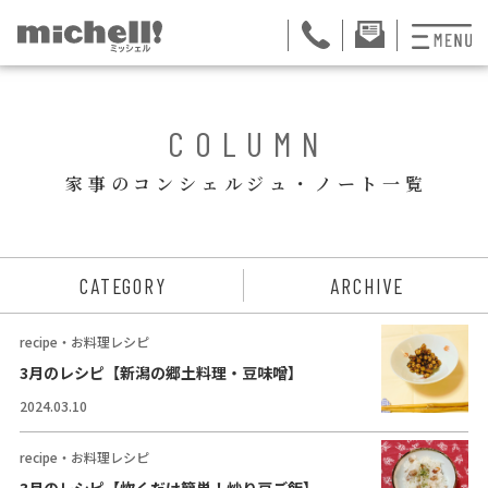
プランと料金
BACK
COLUMN
お掃除代行
家事のコンシェルジュ・ノート一覧
お料理代行
整理収納サービス
ュー
CATEGORY
ARCHIVE
おためしサービス
recipe・お料理レシピ
サービス一覧
3月のレシピ【新潟の郷土料理・豆味噌】
2024.03.10
ご契約者さま限定サ
会社紹介
recipe・お料理レシピ