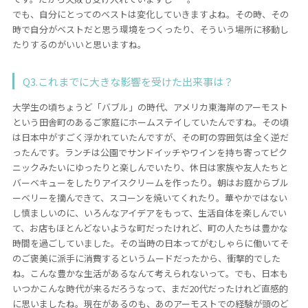
でも、自分にとってのベストは変化していきますよね。その時、その
時で自分がベストだと思う環境をつくったり、そういう場所に移動し
たりするのがいいと思いますね。
Q3.これまでに大きな影響を受けた出来事は？
大学生の頃ちょうど「バブル」の時代、アメリカ東海岸のアーモスト
という田舎町のあるご家庭にホームステイしていたんですね。その頃
は日本中がすごく浮かれていたんですが、その町の雰囲気は全く逆だ
ったんです。ランチは公園でサンドイッチやワインを持ち寄ってピク
ニックみたいにゆったりと楽しんでいたり、休日は家族や友人たちと
バーベキューをしたりアイスクリームを作ったり。朝はお庭からブル
ーベリーを摘んできて、スコーンを焼いてくれたり。華やかではない
し慎ましいのに、いろんなアイデアをもって、生活自体を楽しんでい
て、お店もほとんどないような町だったけれど、町の人たちは豊かな
時間を過ごしていました。その当時の日本ってがむしゃらに働いてそ
のご褒美に派手に消費するというムードだったから、衝撃的でした
ね。こんな豊かな生活があるなんて考えられないって。でも、日本も
いつかこんな時代が来るだろうなって、まだ20代だったけれど直感的
に思いましたね。現在があるのも、あのアーモストでの経験が頭のど