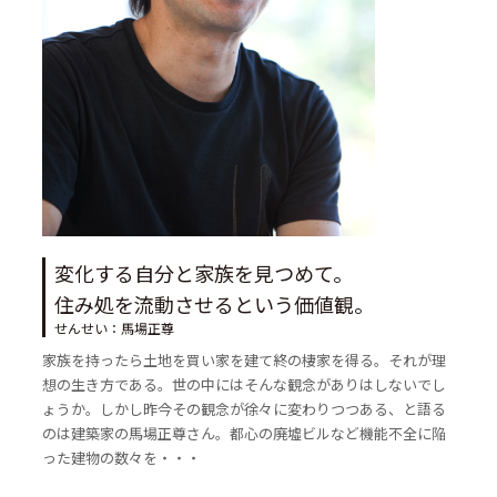
変化する自分と家族を見つめて。
住み処を流動させるという価値観。
せんせい：馬場正尊
家族を持ったら土地を買い家を建て終の棲家を得る。それが理
想の生き方である。世の中にはそんな観念がありはしないでし
ょうか。しかし昨今その観念が徐々に変わりつつある、と語る
のは建築家の馬場正尊さん。都心の廃墟ビルなど機能不全に陥
った建物の数々を・・・