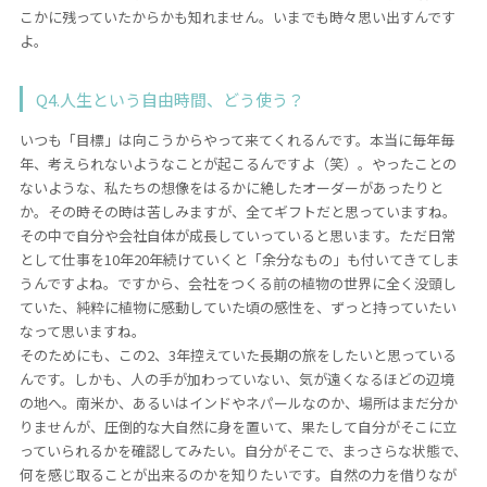
こかに残っていたからかも知れません。いまでも時々思い出すんです
よ。
Q4.人生という自由時間、どう使う？
いつも「目標」は向こうからやって来てくれるんです。本当に毎年毎
年、考えられないようなことが起こるんですよ（笑）。やったことの
ないような、私たちの想像をはるかに絶したオーダーがあったりと
か。その時その時は苦しみますが、全てギフトだと思っていますね。
その中で自分や会社自体が成長していっていると思います。ただ日常
として仕事を10年20年続けていくと「余分なもの」も付いてきてしま
うんですよね。ですから、会社をつくる前の植物の世界に全く没頭し
ていた、純粋に植物に感動していた頃の感性を、ずっと持っていたい
なって思いますね。
そのためにも、この2、3年控えていた長期の旅をしたいと思っている
んです。しかも、人の手が加わっていない、気が遠くなるほどの辺境
の地へ。南米か、あるいはインドやネパールなのか、場所はまだ分か
りませんが、圧倒的な大自然に身を置いて、果たして自分がそこに立
っていられるかを確認してみたい。自分がそこで、まっさらな状態で、
何を感じ取ることが出来るのかを知りたいです。自然の力を借りなが