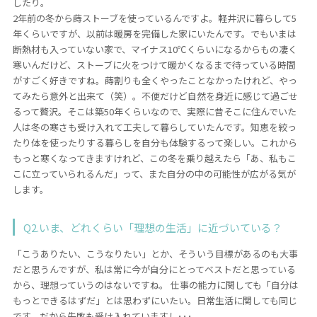
したり。
コラム
2年前の冬から蒔ストーブを使っているんですよ。軽井沢に暮らして5
年くらいですが、以前は暖房を完備した家にいたんです。でもいまは
ご案内
断熱材も入っていない家で、マイナス10℃くらいになるからもの凄く
寒いんだけど、ストーブに火をつけて暖かくなるまで待っている時間
お知らせ
がすごく好きですね。蒔割りも全くやったことなかったけれど、やっ
てみたら意外と出来て（笑）。不便だけど自然を身近に感じて過ごせ
家事スタッフ募集
るって贅沢。そこは築50年くらいなので、実際に昔そこに住んでいた
人は冬の寒さも受け入れて工夫して暮らしていたんです。知恵を絞っ
働く仲間インタビュー
たり体を使ったりする暮らしを自分も体験するって楽しい。これから
もっと寒くなってきますけれど、この冬を乗り越えたら「あ、私もこ
お問い合わせ
こに立っていられるんだ」って、また自分の中の可能性が広がる気が
します。
Q2.いま、どれくらい「理想の生活」に近づいている？
「こうありたい、こうなりたい」とか、そういう目標があるのも大事
だと思うんですが、私は常に今が自分にとってベストだと思っている
から、理想っていうのはないですね。 仕事の能力に関しても「自分は
もっとできるはずだ」とは思わずにいたい。日常生活に関しても同じ
です。だから失敗も受け入れていますし･･･。