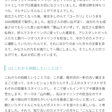
ストとしてのプロ意識を大切になさっていました。得意分野を持ちつ
つも、マルチにいろんなことができる人でした。
岩立さんが亡くなった後、彼女をしのんで『ユーカリ』という本を
3000冊限定で製作しました。岩立さんの想い出が深く、自分たちも成
長させてもらった思い出の場所「葉山スタジオ」で、岩立さん愛用の
私物と、好んでスタイリングに使っていた雑貨を、アシスタントだった
人たちと数ページずつスタイリングを担当して、ゆかりのカメラマン
に撮影していただいたんです。それにゆかりのあった方々の文章を添
えて、みなさんの力をお借りして一冊にしました。そうした人とのつ
ながりを、私は大切に思っています。
Q3.これから挑戦したいことは？
これからの挑戦ということでは、この夏、軽井沢の一軒の古い蔵をま
るごと使って、エキシビションを行うんです｡三人のスタイリストがそ
れぞれの部屋をスタイリングし、そこで使ったインテリアや雑貨を販
売もします。テーマは「山の朝」。私はダイニングの担当なのです
が、食べ物以外で気持ちがいいものを食卓に並べたいと思って、山の
朝というタイトルにちなんだポストカードを並べたら楽しいな、と考
えました。それで、知り合いのカメラマンの方々に「こんなことでき