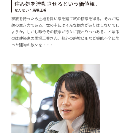
住み処を流動させるという価値観。
せんせい：馬場正尊
家族を持ったら土地を買い家を建て終の棲家を得る。それが理
想の生き方である。世の中にはそんな観念がありはしないでし
ょうか。しかし昨今その観念が徐々に変わりつつある、と語る
のは建築家の馬場正尊さん。都心の廃墟ビルなど機能不全に陥
った建物の数々を・・・