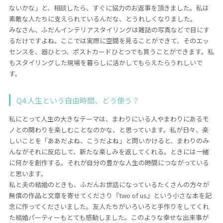
ないかな」と、相談したら、すぐに協力のお返事を頂きました。私は
素敵な人たちに支えられているんだな、とうれしくなりました。
みなさん、ふだんインテリアスタイリングは雑誌の写真などで目にす
るだけですよね。ここでは実際に空間を見ることができて、そのエッ
センスを、器ひとつ、ポストカードひとつでも買うことができます。私
もスタイリングした現場を暮らしに活かしてもらえたらうれしいで
す。
Q4.人生という自由時間、どう使う？
私にとって人生の大きなテーマは、まわりにいる人やまわりにあるモ
ノとの関わりを楽しむことなのかな、と思っています。私が日々、楽
しいことを「ああだよね、こうだよね」と問いかけると、まわりのみ
んながそれに反応して、新たな楽しみを返してくれる。ときには一緒
に何かを創作する。それが自分の豊かな人生の時間につながっている
と思います。
私と夫の結婚のときも、ふだんお世話になっているたくさんの方々が
無償の作品と文章を寄せてくださり『two of us』という小さな本を記
念に作ってくださいました。友人たちがいろいろと手作りをしてくれ
た結婚パーティーもとても感動しました。このような幸せな出来事が