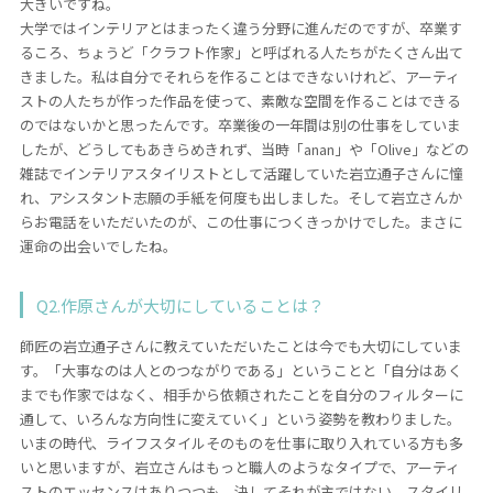
大きいですね。
コラム
大学ではインテリアとはまったく違う分野に進んだのですが、卒業す
るころ、ちょうど「クラフト作家」と呼ばれる人たちがたくさん出て
ご案内
きました。私は自分でそれらを作ることはできないけれど、アーティ
ストの人たちが作った作品を使って、素敵な空間を作ることはできる
お知らせ
のではないかと思ったんです。卒業後の一年間は別の仕事をしていま
したが、どうしてもあきらめきれず、当時「anan」や「Olive」などの
家事スタッフ募集
雑誌でインテリアスタイリストとして活躍していた岩立通子さんに憧
れ、アシスタント志願の手紙を何度も出しました。そして岩立さんか
働く仲間インタビュー
らお電話をいただいたのが、この仕事につくきっかけでした。まさに
運命の出会いでしたね。
お問い合わせ
Q2.作原さんが大切にしていることは？
師匠の岩立通子さんに教えていただいたことは今でも大切にしていま
す。「大事なのは人とのつながりである」ということと「自分はあく
までも作家ではなく、相手から依頼されたことを自分のフィルターに
通して、いろんな方向性に変えていく」という姿勢を教わりました。
いまの時代、ライフスタイルそのものを仕事に取り入れている方も多
いと思いますが、岩立さんはもっと職人のようなタイプで、アーティ
ストのエッセンスはありつつも、決してそれが主ではない、スタイリ