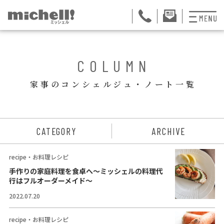
プランと料金
BACK
COLUMN
お掃除代行
家事のコンシェルジュ・ノート一覧
お料理代行
整理収納サービス
ュー
CATEGORY
ARCHIVE
おためしサービス
recipe・お料理レシピ
サービス一覧
手作りの家庭料理を食卓へ～ミッシェルの料理代
行はフルオーダーメイド～
ご契約者さま限定サ
2022.07.20
会社紹介
recipe・お料理レシピ