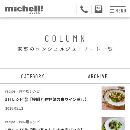
プランと料金
BACK
COLUMN
お掃除代行
家事のコンシェルジュ・ノート一覧
お料理代行
整理収納サービス
ュー
CATEGORY
ARCHIVE
おためしサービス
recipe・お料理レシピ
サービス一覧
5月レシピ②【桜鯛と春野菜の白ワイン蒸し】
2026.05.12
ご契約者さま限定サ
会社紹介
recipe・お料理レシピ