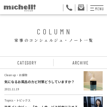
プランと料金
BACK
COLUMN
お掃除代行
家事のコンシェルジュ・ノート一覧
お料理代行
整理収納サービス
ュー
CATEGORY
ARCHIVE
おためしサービス
Clean up・お掃除
サービス一覧
気になるお風呂のカビ対策どうしていますか？
2021.11.19
ご契約者さま限定サ
会社紹介
Topics・トピックス