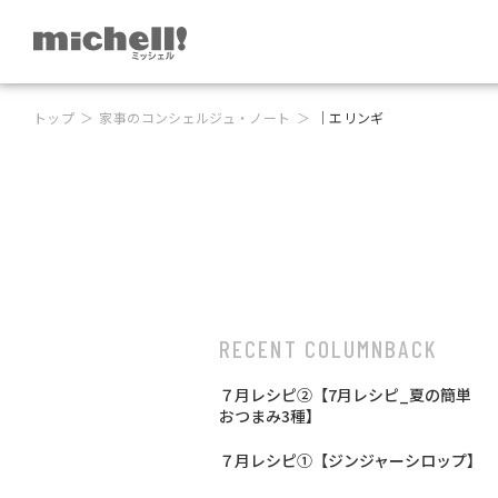
トップ
家事のコンシェルジュ・ノート
｜エリンギ
RECENT COLUMN
BACK
７月レシピ②【7月レシピ_夏の簡単
おつまみ3種】
７月レシピ①【ジンジャーシロップ】