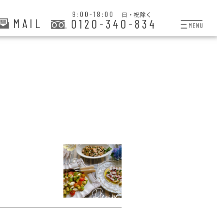
9:00-18:00
日・祝除く
MAIL
0120-340-834
プランと料金
お掃除代行
お料理代行
整理収納サービス
おためしサービス
サービス一覧
ご契約者さま限定サー
会社紹介