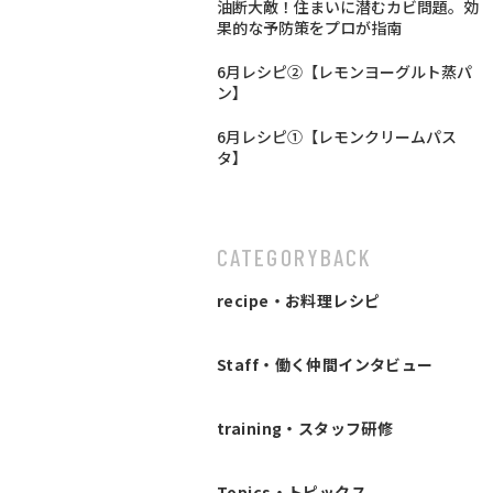
油断大敵！住まいに潜むカビ問題。効
果的な予防策をプロが指南
6月レシピ②【レモンヨーグルト蒸パ
ン】
6月レシピ①【レモンクリームパス
タ】
CATEGORY
BACK
recipe・お料理レシピ
Staff・働く仲間インタビュー
training・スタッフ研修
Topics・トピックス