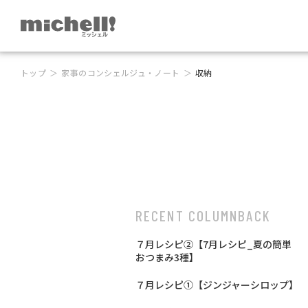
トップ
家事のコンシェルジュ・ノート
収納
RECENT COLUMN
BACK
７月レシピ②【7月レシピ_夏の簡単
おつまみ3種】
７月レシピ①【ジンジャーシロップ】