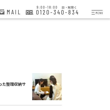
9:00-18:00
日・祝除く
MAIL
0120-340-834
プランと料金
お掃除代行
お料理代行
整理収納サービス
おためしサービス
サービス一覧
った整理収納サ
ご契約者さま限定サー
会社紹介