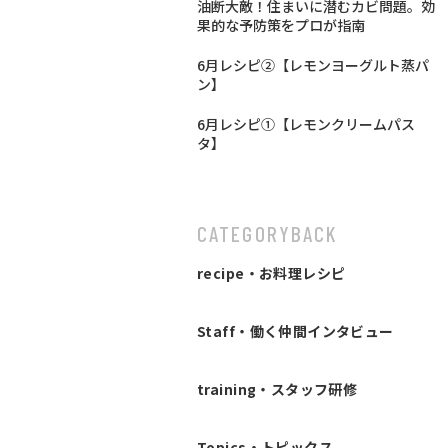
油断大敵！住まいに潜むカビ問題。効
果的な予防策をプロが指南
6月レシピ②【レモンヨーグルト蒸パ
ン】
6月レシピ①【レモンクリームパス
タ】
CATEGORY
BACK
recipe・お料理レシピ
Staff・働く仲間インタビュー
training・スタッフ研修
Topics・トピックス