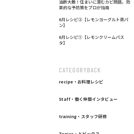
油断大敵！住まいに潜むカビ問題。効
果的な予防策をプロが指南
6月レシピ②【レモンヨーグルト蒸パ
ン】
6月レシピ①【レモンクリームパス
タ】
CATEGORY
BACK
recipe・お料理レシピ
Staff・働く仲間インタビュー
training・スタッフ研修
Topics・トピックス