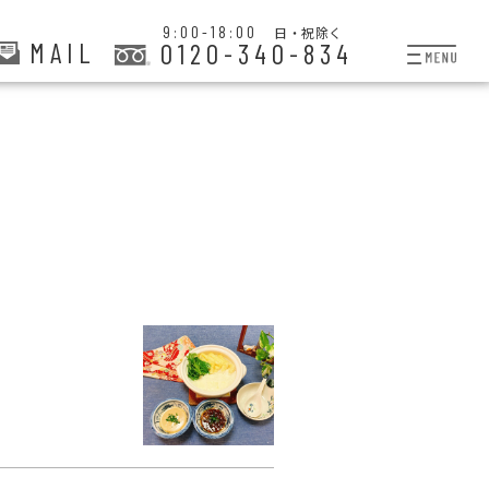
9:00-18:00
日・祝除く
MAIL
0120-340-834
プランと料金
お掃除代行
お料理代行
整理収納サービス
おためしサービス
サービス一覧
ご契約者さま限定サー
会社紹介